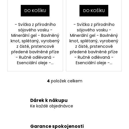
DO KOŠÍKU
DO KOŠÍKU
- Svíčka z přírodního
- Svíčka z přírodního
sójového vosku -
sójového vosku -
Minerální gel - Bavlněný
Minerální gel - Bavlněný
knot, splétaný, vyrobený
knot, splétaný, vyrobený
z čisté, prstencově
z čisté, prstencově
předené bavlněné příze
předené bavlněné příze
- Ručně odlévaná -
- Ručně odlévaná -
Esenciální oleje -...
Esenciální oleje -...
4
položek celkem
O
v
l
Dárek k nákupu
á
Ke každé objednávce
d
a
c
Garance spokojenosti
í