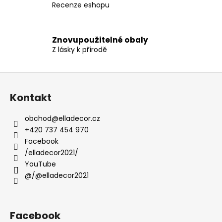
Recenze eshopu
p
r
v
Znovupoužitelné obaly
k
Z lásky k přírodě
y
v
ý
Z
p
á
i
Kontakt
p
s
a
u
obchod
@
elladecor.cz
t
+420 737 454 970
í
Facebook
/elladecor2021/
YouTube
@/@elladecor2021
Facebook