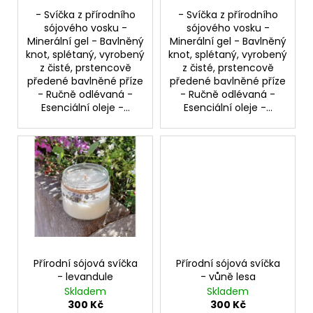
ů
č
- Svíčka z přírodního
- Svíčka z přírodního
u
sójového vosku -
sójového vosku -
j
Minerální gel - Bavlněný
Minerální gel - Bavlněný
e
knot, splétaný, vyrobený
knot, splétaný, vyrobený
m
z čisté, prstencově
z čisté, prstencově
e
předené bavlněné příze
předené bavlněné příze
- Ručně odlévaná -
- Ručně odlévaná -
Esenciální oleje -...
Esenciální oleje -...
Přírodní sójová svíčka
Přírodní sójová svíčka
- levandule
- vůně lesa
Skladem
Skladem
300 Kč
300 Kč