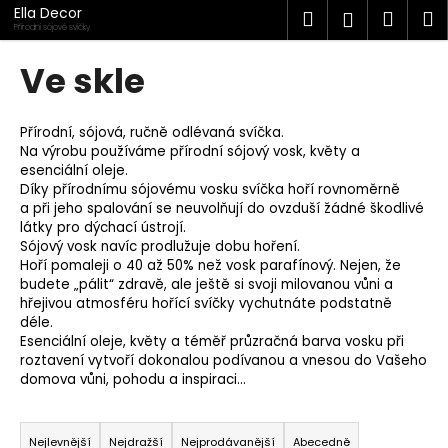
K
Přejít
Ella Decor
Hledat
Náku
M
Přihlášen
na
o
Přírodní sójové svíčky
obsah
Zpět
Zpět
košík
š
Ve skle
í
C
k
o
Přírodní, sójová, ručně odlévaná svíčka.
Na výrobu používáme přírodní sójový vosk, květy a
p
esenciální oleje.
o
Díky přírodnímu sójovému vosku svíčka hoří rovnoměrně
t
a při jeho spalování se neuvolňují do ovzduší žádné škodlivé
látky pro dýchací ústrojí.
ř
Sójový vosk navíc prodlužuje dobu hoření.
e
Hoří pomaleji o 40 až 50% než vosk parafínový. Nejen, že
budete „pálit“ zdravě, ale ještě si svoji milovanou vůni a
b
hřejivou atmosféru hořící svíčky vychutnáte podstatně
u
déle.
j
Esenciální oleje, květy a téměř průzračná barva vosku při
roztavení vytvoří dokonalou podívanou a vnesou do Vašeho
e
domova vůni, pohodu a inspiraci...
t
Ř
e
a
n
Nejlevnější
Nejdražší
Nejprodávanější
Abecedně