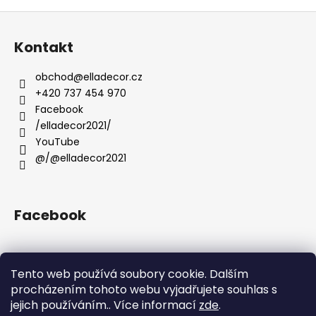
č
u
Z
j
á
Kontakt
e
p
m
a
obchod
@
elladecor.cz
e
t
+420 737 454 970
í
Facebook
/elladecor2021/
YouTube
@/@elladecor2021
Facebook
Tento web používá soubory cookie. Dalším
Přijímáme online platby
procházením tohoto webu vyjadřujete souhlas s
jejich používáním.. Více informací
zde
.