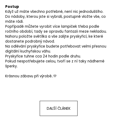
a
Postup
Když už máte všechno potřebné, není nic jednoduššího.
j
Do nádoby, kterou jste si vybrali, postupně vložte vše, co
í
máte rádi.
t
Popřípadě můžete vyrobit více lampiček třeba podle
ročního období, tady se opravdu fantazii meze nekladou.
?
Nahoru položte světílka a vše zalijte pryskyřicí, ke které
dostanete podrobný návod.
Na odlévání pryskyřice budete potřebovat velmi přesnou
digitální kuchyňskou váhu.
Pryskyřice tuhne cca 24 hodin podle druhu.
HLEDAT
Pokud nespotřebujete celou, tvoří se z ní taky nádherné
šperky.
Krásnou zábavu při výrobě..
💛
D
o
p
o
r
DALŠÍ ČLÁNEK
u