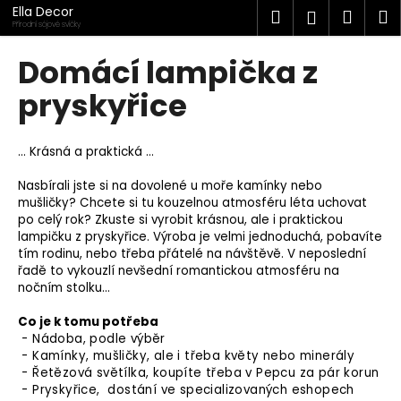
K
Přejít
Ella Decor
Hledat
Náku
M
Přihlášen
na
o
Přírodní sójové svíčky
obsah
Zpět
Zpět
košík
š
Domácí lampička z
í
C
pryskyřice
k
o
p
… Krásná a praktická …
o
t
Nasbírali jste si na dovolené u moře kamínky nebo
mušličky? Chcete si tu kouzelnou atmosféru léta uchovat
ř
po celý rok? Zkuste si vyrobit krásnou, ale i praktickou
e
lampičku z pryskyřice. Výroba je velmi jednoduchá, pobavíte
tím rodinu, nebo třeba přátelé na návštěvě. V neposlední
b
řadě to vykouzlí nevšední romantickou atmosféru na
u
nočním stolku...
j
Co je k tomu potřeba
e
- Nádoba, podle výběr
t
- Kamínky, mušličky, ale i třeba květy nebo minerály
e
- Řetězová světílka, koupíte třeba v Pepcu za pár korun
- Pryskyřice, dostání ve specializovaných eshopech
n