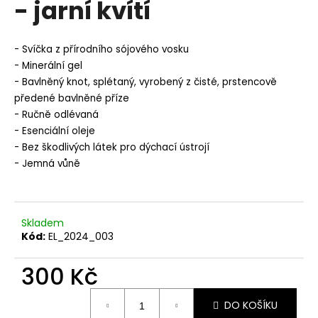
- jarní kvítí
a
j
- Svíčka z přírodního sójového vosku
í
- Minerální gel
t
- Bavlněný knot, splétaný, vyrobený z čisté, prstencově
?
předené bavlněné příze
- Ručně odlévaná
- Esenciální oleje
- Bez škodlivých látek pro dýchací ústrojí
- Jemná vůně
HLEDAT
Skladem
D
Kód:
EL_2024_003
o
p
300 Kč
o
r
Měrná
u
DO KOŠÍKU
cena: