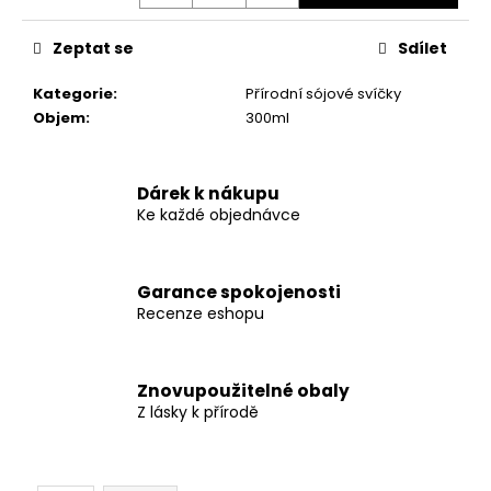
č
u
j
Zeptat se
Sdílet
e
Kategorie
:
Přírodní sójové svíčky
m
Objem
:
300ml
e
Dárek k nákupu
Ke každé objednávce
Garance spokojenosti
Recenze eshopu
Znovupoužitelné obaly
Z lásky k přírodě