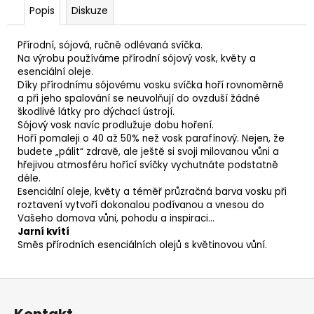
Popis
Diskuze
Přírodní, sójová, ručně odlévaná svíčka.
Na výrobu používáme přírodní sójový vosk, květy a
esenciální oleje.
Díky přírodnímu sójovému vosku svíčka hoří rovnoměrně
a při jeho spalování se neuvolňují do ovzduší žádné
škodlivé látky pro dýchací ústrojí.
Sójový vosk navíc prodlužuje dobu hoření.
Hoří pomaleji o 40 až 50% než vosk parafínový. Nejen, že
budete „pálit“ zdravě, ale ještě si svoji milovanou vůni a
hřejivou atmosféru hořící svíčky vychutnáte podstatně
déle.
Esenciální oleje, květy a téměř průzračná barva vosku při
roztavení vytvoří dokonalou podívanou a vnesou do
Vašeho domova vůni, pohodu a inspiraci...
Jarní kvítí
Směs přírodních esenciálních olejů s květinovou vůní.
Z
á
Kontakt