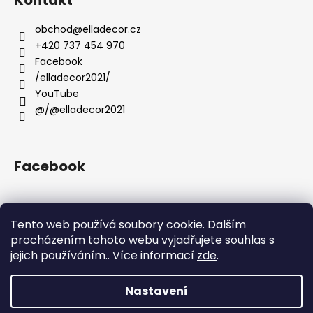
p
a
obchod
@
elladecor.cz
t
+420 737 454 970
í
Facebook
/elladecor2021/
YouTube
@/@elladecor2021
Facebook
Tento web používá soubory cookie. Dalším
Přijímáme online platby
procházením tohoto webu vyjadřujete souhlas s
jejich používáním.. Více informací
zde
.
Nastavení