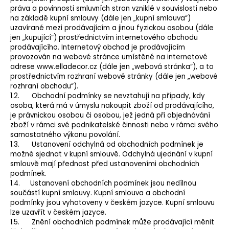
práva a povinnosti smluvních stran vzniklé v souvislosti nebo
a
na základě kupní smlouvy (dále jen „kupní smlouva“)
j
uzavírané mezi prodávajícím a jinou fyzickou osobou (dále
í
jen „kupující“) prostřednictvím internetového obchodu
prodávajícího. Internetový obchod je prodávajícím
t
provozován na webové stránce umístěné na internetové
?
adrese www.elladecor.cz (dále jen „webová stránka“), a to
prostřednictvím rozhraní webové stránky (dále jen „webové
rozhraní obchodu“).
1.2. Obchodní podmínky se nevztahují na případy, kdy
osoba, která má v úmyslu nakoupit zboží od prodávajícího,
je právnickou osobou či osobou, jež jedná při objednávání
HLEDAT
zboží v rámci své podnikatelské činnosti nebo v rámci svého
samostatného výkonu povolání.
1.3. Ustanovení odchylná od obchodních podmínek je
možné sjednat v kupní smlouvě. Odchylná ujednání v kupní
D
smlouvě mají přednost před ustanoveními obchodních
o
podmínek.
1.4. Ustanovení obchodních podmínek jsou nedílnou
p
součástí kupní smlouvy. Kupní smlouva a obchodní
o
podmínky jsou vyhotoveny v českém jazyce. Kupní smlouvu
r
lze uzavřít v českém jazyce.
u
1.5. Znění obchodních podmínek může prodávající měnit