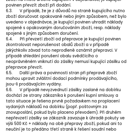
povinen převzít zboží při dodání.
6.3. V případě, že je z důvodů na straně kupujícího nutno
zboží doručovat opakovaně nebo jiným způsobem, než bylo
uvedeno v objednávce, je kupující povinen uhradit náklady
spojené s opakovaným doručováním zboží, resp. náklady
spojené s jiným způsobem doručení.
6.4. Při převzetí zboží od přepravce je kupující povinen
zkontrolovat neporušenost obalů zboží a v případě
jakýchkoliv závad toto neprodleně oznámit přepravci. V
případě shledání porušení obalu svědčícího o
neoprávněném vniknutí do zásilky nemusí kupující zásilku od
přepravce převzít.
6.5. Další práva a povinnosti stran při přepravě zboží
mohou upravit zvláštní dodací podmínky prodávajícího,
jsou-li prodávajícím vydány.
6.6. V případě nevyzvednutí zásilky zaslané na dobírku
dochází ze strany zákazníka k porušení kupní smlouvy a
tato situace je řešena prvně požadavkem na proplacení
vydaných nákladů na dobírku (popř. poštovným za
znovuposlání, pokud bylo placeno převodem). Při druhém
nepřevzetí zásilky se zákazník zavazuje k úhradě pokuty ve
výši 500 Kč + náklady na obě přepravy zboží, pokud ani to
neučiní je to předáno třetí straně k řešení soudní nebo