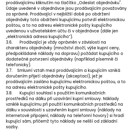
prodávajícímu kliknutím na tlačítko „Odeslat objednávku".
Údaje uvedené v objednávce jsou prodávajícím považovány
za správné. Prodávající v nejbližší době po obdržení
objednávky toto obdržení kupujícímu potvrdí elektronickou
poštou, a to na adresu elektronické pošty kupujícího
uvedenou v uživatelském účtu či v objednávce (dále jen
„elektronická adresa kupujícího“).
3.6. Prodávající je vždy oprávněn v závislosti na
charakteru objednávky (množství zboží, výše kupní ceny,
předpokládané náklady na dopravu) požádat kupujícího o
dodatečné potvrzení objednávky (například písemně či
telefonicky).
3.7. Smluvní vztah mezi prodávajícím a kupujícím vzniká
doručením přijetí objednávky (akceptací), jež je
prodávajícím zasláno kupujícímu elektronickou poštou, a to
na adresu elektronické pošty kupujícího.
3.8. Kupující souhlasí s použitím komunikačních
prostředků na dálku při uzavírání kupní smlouvy. Náklady
vzniklé kupujícímu při použití komunikačních prostředků na
dálku v souvislosti s uzavřením kupní smlouvy (náklady na
internetové připojení, náklady na telefonní hovory) si hradí
kupující sám, přičemž tyto náklady se neliší od základní
sazby.