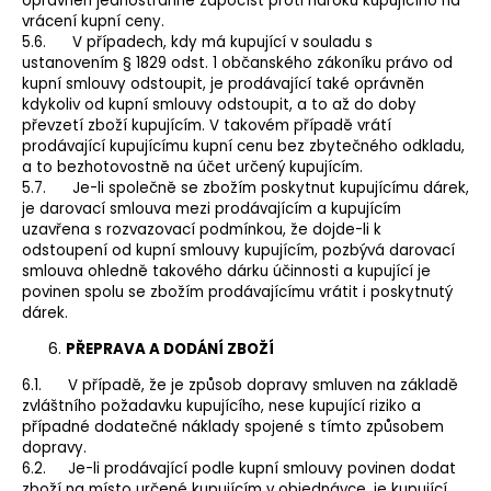
oprávněn jednostranně započíst proti nároku kupujícího na
vrácení kupní ceny.
5.6. V případech, kdy má kupující v souladu s
ustanovením § 1829 odst. 1 občanského zákoníku právo od
kupní smlouvy odstoupit, je prodávající také oprávněn
kdykoliv od kupní smlouvy odstoupit, a to až do doby
převzetí zboží kupujícím. V takovém případě vrátí
prodávající kupujícímu kupní cenu bez zbytečného odkladu,
a to bezhotovostně na účet určený kupujícím.
5.7. Je-li společně se zbožím poskytnut kupujícímu dárek,
je darovací smlouva mezi prodávajícím a kupujícím
uzavřena s rozvazovací podmínkou, že dojde-li k
odstoupení od kupní smlouvy kupujícím, pozbývá darovací
smlouva ohledně takového dárku účinnosti a kupující je
povinen spolu se zbožím prodávajícímu vrátit i poskytnutý
dárek.
PŘEPRAVA A DODÁNÍ ZBOŽÍ
6.1. V případě, že je způsob dopravy smluven na základě
zvláštního požadavku kupujícího, nese kupující riziko a
případné dodatečné náklady spojené s tímto způsobem
dopravy.
6.2. Je-li prodávající podle kupní smlouvy povinen dodat
zboží na místo určené kupujícím v objednávce, je kupující