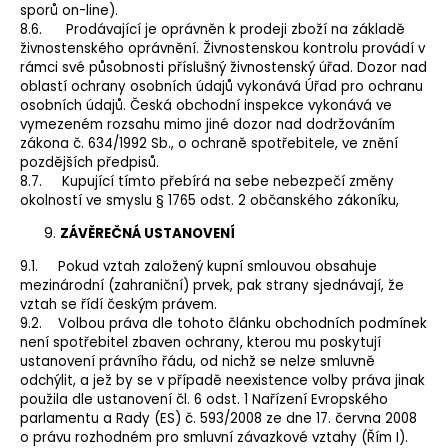
sporů on-line).
8.6. Prodávající je oprávněn k prodeji zboží na základě
živnostenského oprávnění. Živnostenskou kontrolu provádí v
rámci své působnosti příslušný živnostenský úřad. Dozor nad
oblastí ochrany osobních údajů vykonává Úřad pro ochranu
osobních údajů. Česká obchodní inspekce vykonává ve
vymezeném rozsahu mimo jiné dozor nad dodržováním
zákona č. 634/1992 Sb., o ochraně spotřebitele, ve znění
pozdějších předpisů.
8.7. Kupující tímto přebírá na sebe nebezpečí změny
okolností ve smyslu § 1765 odst. 2 občanského zákoníku,
ZÁVĚREČNÁ USTANOVENÍ
9.1. Pokud vztah založený kupní smlouvou obsahuje
mezinárodní (zahraniční) prvek, pak strany sjednávají, že
vztah se řídí českým právem.
9.2. Volbou práva dle tohoto článku obchodních podmínek
není spotřebitel zbaven ochrany, kterou mu poskytují
ustanovení právního řádu, od nichž se nelze smluvně
odchýlit, a jež by se v případě neexistence volby práva jinak
použila dle ustanovení čl. 6 odst. 1 Nařízení Evropského
parlamentu a Rady (ES) č. 593/2008 ze dne 17. června 2008
o právu rozhodném pro smluvní závazkové vztahy (Řím I).