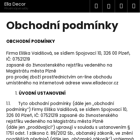
K
Přejít
Ella Decor
Hledat
Náku
M
Přihlášen
na
o
Přírodní sójové svíčky
obsah
Zpět
Zpět
košík
š
Obchodní podmínky
í
C
k
o
OBCHODNÍ PODMÍNKY
p
Firma Eliška Vaidišová, se sídlem Spojovací 10, 326 00 Plzeň,
o
IČ: 07521219
t
zapsané do živnostenského rejstříku vedeného na
Magistrátu města Plzně
ř
pro prodej zboží prostřednictvím on-line obchodu
e
umístěného na internetové adrese www.elladecor.cz
b
ÚVODNÍ USTANOVENÍ
u
1.1. Tyto obchodní podmínky (dále jen „obchodní
j
podmínky“) Firmy Eliška Vaidišová, se sídlem Spojovací 10,
e
326 00 Plzeň, IČ: 07521219 zapsané do živnostenského
rejstříku vedeného na Magistrátu města Plzně
t
(dále jen „prodávající“) upravují v souladu s ustanovením §
e
1751 odst. 1 zákona č. 89/2012 Sb., občanský zákoník, ve znění
n
pozdějších předpisů (dále jen „občanský zákoník“) vzájemná