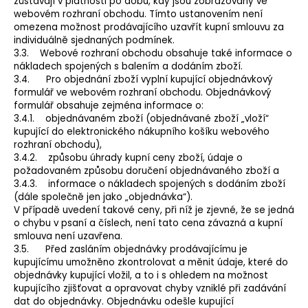
zůstávají v platnosti po dobu, kdy jsou zobrazovány ve
webovém rozhraní obchodu. Tímto ustanovením není
omezena možnost prodávajícího uzavřít kupní smlouvu za
individuálně sjednaných podmínek.
3.3. Webové rozhraní obchodu obsahuje také informace o
nákladech spojených s balením a dodáním zboží.
3.4. Pro objednání zboží vyplní kupující objednávkový
formulář ve webovém rozhraní obchodu. Objednávkový
formulář obsahuje zejména informace o:
3.4.1. objednávaném zboží (objednávané zboží „vloží“
kupující do elektronického nákupního košíku webového
rozhraní obchodu),
3.4.2. způsobu úhrady kupní ceny zboží, údaje o
požadovaném způsobu doručení objednávaného zboží a
3.4.3. informace o nákladech spojených s dodáním zboží
(dále společně jen jako „objednávka“).
V případě uvedení takové ceny, při níž je zjevné, že se jedná
o chybu v psaní a číslech, není tato cena závazná a kupní
smlouva není uzavřena.
3.5. Před zasláním objednávky prodávajícímu je
kupujícímu umožněno zkontrolovat a měnit údaje, které do
objednávky kupující vložil, a to i s ohledem na možnost
kupujícího zjišťovat a opravovat chyby vzniklé při zadávání
dat do objednávky. Objednávku odešle kupující