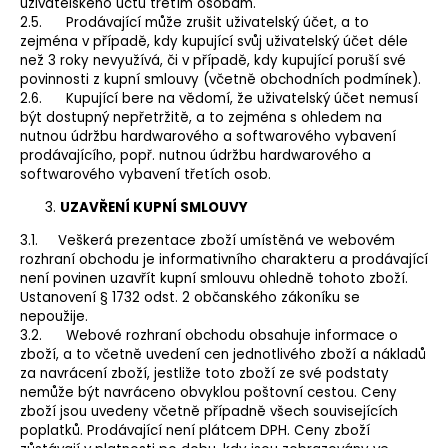
uživatelského účtu třetím osobám.
2.5. Prodávající může zrušit uživatelský účet, a to
zejména v případě, kdy kupující svůj uživatelský účet déle
než 3 roky nevyužívá, či v případě, kdy kupující poruší své
povinnosti z kupní smlouvy (včetně obchodních podmínek).
2.6. Kupující bere na vědomí, že uživatelský účet nemusí
být dostupný nepřetržitě, a to zejména s ohledem na
nutnou údržbu hardwarového a softwarového vybavení
prodávajícího, popř. nutnou údržbu hardwarového a
softwarového vybavení třetích osob.
UZAVŘENÍ KUPNÍ SMLOUVY
3.1. Veškerá prezentace zboží umístěná ve webovém
rozhraní obchodu je informativního charakteru a prodávající
není povinen uzavřít kupní smlouvu ohledně tohoto zboží.
Ustanovení § 1732 odst. 2 občanského zákoníku se
nepoužije.
3.2. Webové rozhraní obchodu obsahuje informace o
zboží, a to včetně uvedení cen jednotlivého zboží a nákladů
za navrácení zboží, jestliže toto zboží ze své podstaty
nemůže být navráceno obvyklou poštovní cestou. Ceny
zboží jsou uvedeny včetně případně všech souvisejících
poplatků. Prodávající není plátcem DPH. Ceny zboží