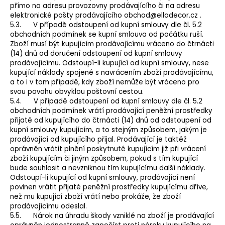
přímo na adresu provozovny prodávajícího či na adresu
elektronické pošty prodávajícího obchod@elladecor.cz .
5.3. V případě odstoupení od kupní smlouvy dle čl. 5.2
obchodních podmínek se kupní smlouva od počátku ruší.
Zboží musí být kupujícím prodávajícímu vráceno do čtrnácti
(14) dnů od doručení odstoupení od kupní smlouvy
prodávajícímu. Odstoupí-li kupující od kupní smlouvy, nese
kupující náklady spojené s navrácením zboží prodávajícímu,
a to i v tom případě, kdy zboží nemůže být vráceno pro
svou povahu obvyklou poštovní cestou.
5.4. V případě odstoupení od kupní smlouvy dle čl. 5.2
obchodních podmínek vrátí prodávající peněžní prostředky
přijaté od kupujícího do čtrnácti (14) dnů od odstoupení od
kupní smlouvy kupujícím, a to stejným způsobem, jakým je
prodávající od kupujícího přijal. Prodávající je taktéž
oprávněn vrátit plnění poskytnuté kupujícím již při vrácení
zboží kupujícím či jiným způsobem, pokud s tím kupující
bude souhlasit a nevzniknou tím kupujícímu další náklady.
Odstoupí-li kupující od kupní smlouvy, prodávající není
povinen vrátit přijaté peněžní prostředky kupujícímu dříve,
než mu kupující zboží vrátí nebo prokáže, že zboží
prodávajícímu odeslal.
5.5. Nárok na úhradu škody vzniklé na zboží je prodávající