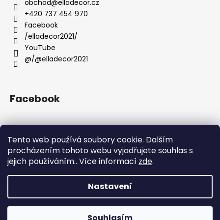
a
obchod
@
elladecor.cz
t
+420 737 454 970
í
Facebook
/elladecor2021/
YouTube
@/@elladecor2021
Facebook
Tento web používá soubory cookie. Dalším
Přijímáme online platby
procházením tohoto webu vyjadřujete souhlas s
jejich používáním.. Více informací
zde
.
Nastavení
Vytvořil Shoptet
Souhlasím
Copyright 2026
Ella Decor
. Všechna práva vyhrazena.