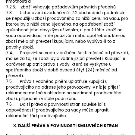
hmotnosti a
7.2.5. zboží vyhovuje požadavkům právních předpisů.
7.3. Ustanovení uvedená v čl. 7.2 obchodních podmínek
se nepoužijí u zboží prodávaného za nižší cenu na vadu, pro
kterou byla nižší cena ujednána, na opotřebení zboží
způsobené jeho obvyklým užíváním, u použitého zboží na
vadu odpovídající míře používání nebo opotřebení, kterou
zboží mělo při převzetí kupujícím, nebo vyplývá-li to z
povahy zboží.
7.4. Projeví-li se vada v průběhu šesti měsíců od převzetí,
má se za to, že zboží bylo vadné již při převzetí. Kupující je
oprávněn uplatnit právo z vady, která se vyskytne u
spotřebního zboží v době dvaceti čtyř (24) měsíců od
převzetí.
7.5. Práva z vadného plnění uplatňuje kupující u
prodávajícího na adrese jeho provozovny, v níž je přijetí
reklamace možné s ohledem na sortiment prodávaného
zboží, případně i v sídle podnikání.
7.6. Další práva a povinnosti stran související s
odpovědností prodávajícího za vady může upravit
reklamační řád prodávajícího.
DALŠÍ PRÁVA A POVINNOSTI SMLUVNÍCH STRAN