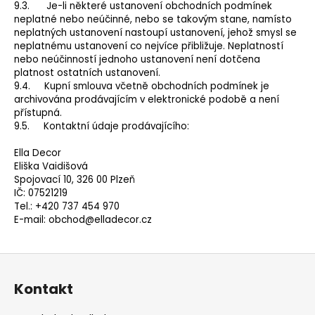
9.3. Je-li některé ustanovení obchodních podmínek
neplatné nebo neúčinné, nebo se takovým stane, namísto
neplatných ustanovení nastoupí ustanovení, jehož smysl se
neplatnému ustanovení co nejvíce přibližuje. Neplatností
nebo neúčinností jednoho ustanovení není dotčena
platnost ostatních ustanovení.
9.4. Kupní smlouva včetně obchodních podmínek je
archivována prodávajícím v elektronické podobě a není
přístupná.
9.5. Kontaktní údaje prodávajícího:
Ella Decor
Eliška Vaidišová
Spojovací 10, 326 00 Plzeň
IČ: 07521219
Tel.: +420 737 454 970
E-mail:
obchod@elladecor.cz
Z
á
Kontakt
p