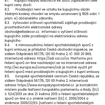
8.1. Kupující nabývá vlastnictví ke zboží zaplacením celé
kupní ceny zboží.
8.2. Prodávající není ve vztahu ke kupujícímu vázán
žádnými kodexy chování ve smyslu ustanovení § 1826 odst. 1
písm. e) občanského zákoníku.
8.3. Vyřizování stížností spotřebitelů zajišťuje prodávající
prostřednictvím elektronické adresy
obchod@elladecor.cz. Informaci o vyřízení stížnosti
kupujícího zašle prodávající na elektronickou adresu
kupujícího.
8.4. K mimosoudnímu řešení spotřebitelských sporů z
kupní smlouvy je příslušná Česká obchodní inspekce, se
sídlem Štěpánská 567/15, 120 00 Praha 2, IČ: 000 20 869,
internetová adresa: https://adr.coi.cz/cs. Platformu pro
řešení sporů on-line nacházející se na internetové adrese
http://ec.europa.eu/consumers/odr je možné využít při
řešení sporů mezi prodávajícím a kupujícím z kupní smlouvy.
8.5. Evropské spotřebitelské centrum Česká republika, se
sídlem Štěpánská 567/15, 120 00 Praha 2, internetová
adresa: https://www.evropskyspotrebitel.cz je kontaktním
místem podle Nařízení Evropského parlamentu a Rady (EU)
č. 524/2013 ze dne 21. května 2013 o řešení spotřebitelských
sporů on-line a o změně nařízení (ES) č. 2006/2004 a
směrnice 2009/22/ES (nařízení o řešení spotřebitelských