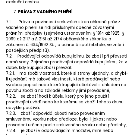
exekuční cestou.
PRÁVA Z VADNÉHO PLNĚNÍ
7.1. Práva a povinnosti smluvních stran ohledně práv z
vadného plnění se řídí příslušnými obecně závaznými
právními předpisy (zejména ustanoveními § 1914 až 1925, §
2099 až 2117 a § 2161 až 2174 občanského zákoníku a
zákonem č. 634/1992 Sb., o ochraně spotřebitele, ve znění
pozdějších předpisů).
7.2. Prodávající odpovídá kupujícímu, že zboží při převzetí
nemá vady. Zejména prodávající odpovídá kupujícímu, že v
době, kdy kupující zboží převzal:
7.2.1. má zboží vlastnosti, které si strany ujednaly, a chybí-
li ujednání, má takové vlastnosti, které prodávající nebo
výrobce popsal nebo které kupující očekával s ohledem na
povahu zboží a na základě reklamy jimi prováděné,
7.2.2. se zboží hodí k účelu, který pro jeho použití
prodávající uvádí nebo ke kterému se zboží tohoto druhu
obvykle používá,
7.2.3. zboží odpovídá jakostí nebo provedením
smluvenému vzorku nebo předloze, byla-li jakost nebo
provedení určeno podle smluveného vzorku nebo předlohy,
7.2.4. je zboží v odpovídajícím množství, míře nebo