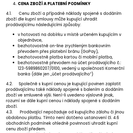
CENA ZBOŽÍ A PLATEBNÍ PODMÍNKY
4.1. Cenu zboží a případné náklady spojené s dodáním
zboží dle kupní smlouvy může kupující uhradit
prodávajícímu následujícími způsoby:
v hotovosti na dobírku v místě určeném kupujícím v
objednávce,
bezhotovostně on-line zrychleným bankovním
převodem přes platební bránu (GoPay),
bezhotovostně platba kartou či mobilní platba,
bezhotovostně převodem na účet prodávajícího č.:
123-5989860207/0100, vedený u společnosti Komerční
banka (dále jen „účet prodávajícího“)
4.2. Společně s kupní cenou je kupující povinen zaplatit
prodávajícímu také náklady spojené s balením a dodáním
zboží ve smluvené výši. Není-li uvedeno výslovně jinak,
rozumí se dále kupní cenou i náklady spojené s dodáním
zboží.
4.3. Prodávající nepožaduje od kupujícího zálohu či jinou
obdobnou platbu. Tímto není dotčeno ustanovení čl. 4.6
obchodních podmínek ohledně povinnosti uhradit kupní
cenu zboží předem.