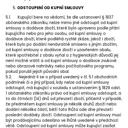
ODSTOUPENÍ OD KUPNÍ SMLOUVY
5.1. Kupující bere na vědomí, že dle ustanovení § 1837
občanského zákoníku, nelze mimo jiné odstoupit od kupní
smlouvy o dodávce zboží, které bylo upraveno podle přání
kupujícího nebo pro jeho osobu, od kupní smlouvy o
dodávce zboží, které podléhá rychlé zkáze, jakož i zboží,
které bylo po dodání nenávratně smíseno s jiným zbožím,
od kupní smlouvy o dodávce zboží v uzavřeném obalu,
které spotřebitel z obalu vyňal a z hygienických důvodů jej
není možné vrátit a od kupní smlouvy o dodávce zvukové
nebo obrazové nahrávky nebo počítačového programu,
pokud porušil jejich původní obal.
5.2. Nejedná-li se o případ uvedený v čl. 5.1 obchodních
podmínek či o jiný případ, kdy nelze od kupní smlouvy
odstoupit, má kupující v souladu s ustanovením § 1829 odst.
1 občanského zákoníku právo od kupní smlouvy odstoupit, a
to do čtrnácti (14) dnů od převzetí zboží, přičemž v případě,
že předmětem kupní smlouvy je několik druhů zboží nebo
dodání několika částí, běží tato lhůta ode dne převzetí
poslední dodávky zboží. Odstoupení od kupní smlouvy musí
být prodávajícímu odesláno ve lhůtě uvedené v předchozí
větě. Odstoupení od kupní smlouvy může kupující zasílat