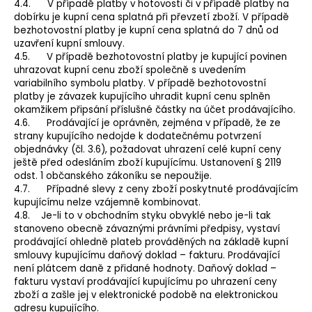
4.4. V případě platby v hotovosti či v případě platby na
dobírku je kupní cena splatná při převzetí zboží. V případě
bezhotovostní platby je kupní cena splatná do 7 dnů od
uzavření kupní smlouvy.
4.5. V případě bezhotovostní platby je kupující povinen
uhrazovat kupní cenu zboží společně s uvedením
variabilního symbolu platby. V případě bezhotovostní
platby je závazek kupujícího uhradit kupní cenu splněn
okamžikem připsání příslušné částky na účet prodávajícího.
4.6. Prodávající je oprávněn, zejména v případě, že ze
strany kupujícího nedojde k dodatečnému potvrzení
objednávky (čl. 3.6), požadovat uhrazení celé kupní ceny
ještě před odesláním zboží kupujícímu. Ustanovení § 2119
odst. 1 občanského zákoníku se nepoužije.
4.7. Případné slevy z ceny zboží poskytnuté prodávajícím
kupujícímu nelze vzájemně kombinovat.
4.8. Je-li to v obchodním styku obvyklé nebo je-li tak
stanoveno obecně závaznými právními předpisy, vystaví
prodávající ohledně plateb prováděných na základě kupní
smlouvy kupujícímu daňový doklad – fakturu. Prodávající
není plátcem daně z přidané hodnoty. Daňový doklad –
fakturu vystaví prodávající kupujícímu po uhrazení ceny
zboží a zašle jej v elektronické podobě na elektronickou
adresu kupujícího.