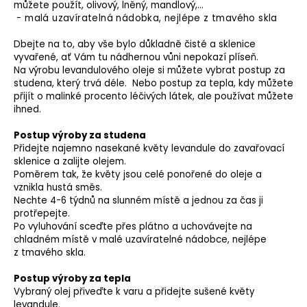
můžete použít, olivový, lněný, mandlový,…
a
- malá uzavíratelná nádobka, nejlépe z tmavého skla
j
Dbejte na to, aby vše bylo důkladně čisté a sklenice
í
vyvařené, ať Vám tu nádhernou vůni nepokazí plíseň.
t
Na výrobu levandulového oleje si můžete vybrat postup za
studena, který trvá déle. Nebo postup za tepla, kdy můžete
?
přijít o malinké procento léčivých látek, ale používat můžete
ihned.
Postup výroby za studena
Přidejte najemno nasekané květy levandule do zavařovací
HLEDAT
sklenice a zalijte olejem.
Poměrem tak, že květy jsou celé ponořené do oleje a
vznikla hustá směs.
Nechte 4-6 týdnů na slunném místě a jednou za čas ji
protřepejte.
D
Po vyluhování sceďte přes plátno a uchovávejte na
o
chladném místě v malé uzavíratelné nádobce, nejlépe
p
z tmavého skla.
o
r
Postup výroby za tepla
u
Vybraný olej přiveďte k varu a přidejte sušené květy
levandule.