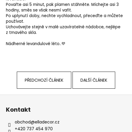
č
Povařte asi 5 minut, pak plamen stáhněte. Míchejte asi 3
u
hodiny, směs se však nesmí vařit.
j
Po uplynutí doby, nechte vychladnout, přeceďte a můžete
e
používat.
m
Uchovávejte stejně v malé uzavíratelné nádobce, nejlépe
e
z tmavého skla.
Nádherné levandulové léto..
💜
PŘEDCHOZÍ ČLÁNEK
DALŠÍ ČLÁNEK
Z
á
Kontakt
p
a
obchod
@
elladecor.cz
t
+420 737 454 970