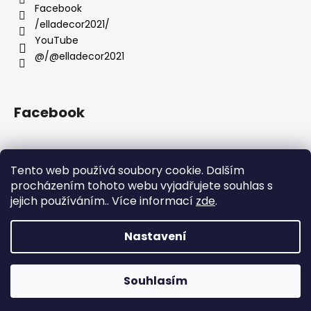
í
Facebook
/elladecor2021/
YouTube
@/@elladecor2021
Facebook
Tento web používá soubory cookie. Dalším
Přijímáme online platby
procházením tohoto webu vyjadřujete souhlas s
jejich používáním.. Více informací
zde
.
Nastavení
Vytvořil Shoptet
Souhlasím
Copyright 2026
Ella Decor
. Všechna práva vyhrazena.