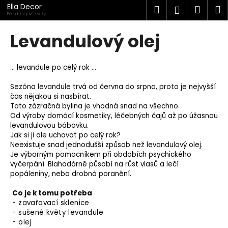
K
Přejít
Ella Decor
Hledat
Náku
M
Přihlášen
na
o
Přírodní sójové svíčky
obsah
Zpět
Zpět
košík
š
Levandulový olej
í
C
k
o
… levandule po celý rok …
p
Sezóna levandule trvá od června do srpna, proto je nejvyšší
o
čas nějakou si nasbírat.
t
Tato zázračná bylina je vhodná snad na všechno.
Od výroby domácí kosmetiky, léčebných čajů až po úžasnou
ř
levandulovou bábovku.
e
Jak si ji ale uchovat po celý rok?
Neexistuje snad jednodušší způsob než levandulový olej.
b
Je výborným pomocníkem při obdobích psychického
u
vyčerpání. Blahodárně působí na růst vlasů a lečí
j
popáleniny, nebo drobná poranění.
e
Co je k tomu potřeba
t
- zavařovací sklenice
e
- sušené květy levandule
- olej
n