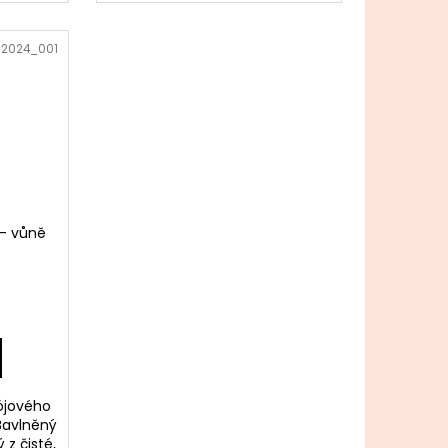
_2024_001
 - vůně
sójového
 Bavlněný
 z čisté,