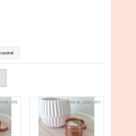
ecedně
2024_005
Kód:
EL_2024_007