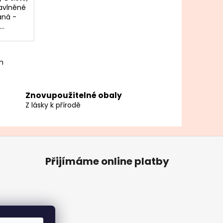
avlněné
aná -
..
m
Znovupoužitelné obaly
Z lásky k přírodě
Přijímáme online platby