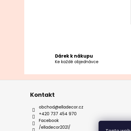
Dárek k nákupu
Ke každé objednávce
Z
á
Kontakt
p
a
obchod
@
elladecor.cz
t
+420 737 454 970
í
Facebook
/elladecor2021/
Tento web 