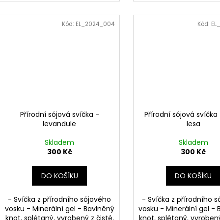
Kód:
EL_2024_004
Kód:
EL
Přírodní sójová svíčka -
Přírodní sójová svíčka
levandule
lesa
Skladem
Skladem
300 Kč
300 Kč
DO KOŠÍKU
DO KOŠÍKU
- Svíčka z přírodního sójového
- Svíčka z přírodního 
vosku - Minerální gel - Bavlněný
vosku - Minerální gel -
knot, splétaný, vyrobený z čisté,
knot, splétaný, vyrobený