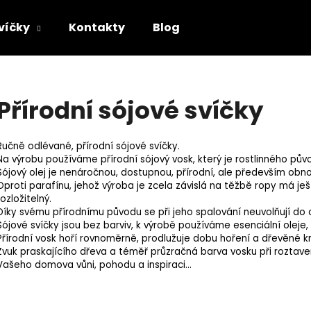
svíčky
Kontakty
Blog
Co potřebujete najít?
Přírodní sójové svíčky
HLEDAT
Ručně odlévané, přírodní sójové svíčky.
Na výrobu používáme přírodní sójový vosk, který je rostlinného pův
Sójový olej je nenáročnou, dostupnou, přírodní, ale především obno
Oproti parafínu, jehož výroba je zcela závislá na těžbě ropy má j
Doporučujeme
rozložitelný.
Díky svému přírodnímu původu se při jeho spalování neuvolňují do o
Sójové svíčky jsou bez barviv, k výrobě používáme esenciální oleje
Přírodní vosk hoří rovnoměrně, prodlužuje dobu hoření a dřevěné kn
Zvuk praskajícího dřeva a téměř průzračná barva vosku při roztav
Vašeho domova vůni, pohodu a inspiraci...