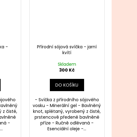
ka -
Přírodní sójová svíčka - jarní
kvítí
Skladem
300 Kč
DO KOŠÍKU
sójového
- Svíčka z přírodního sójového
 Bavlněný
vosku - Minerální gel - Bavlněný
 z čisté,
knot, splétaný, vyrobený z čisté,
avlněné
prstencově předené bavlněné
aná -
příze - Ručně odlévaná -
..
Esenciální oleje -...