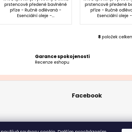
prstencově předené bavlněné
prstencově předené b
příze - Ručně odlévaná -
příze - Ručně odlév
Esenciální oleje -...
Esenciální oleje -.
8
položek celke
O
v
l
Garance spokojenosti
á
Recenze eshopu
d
a
c
í
p
Facebook
r
v
k
y
v
ý
používá soubory cookie. Dalším procházením