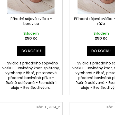
t
r
ů
o
d
Přírodní sójová svíčka -
Přírodní sójová svíčka 
borovice
růže
u
k
Skladem
Skladem
t
250 Kč
250 Kč
ů
DO KOŠÍKU
DO KOŠÍKU
- Svíčka z přírodního sójového
- Svíčka z přírodního 
vosku - Bavlněný knot, splétaný,
vosku - Bavlněný knot, 
vyrobený z čisté, prstencově
vyrobený z čisté, prs
předené bavlněné příze -
předené bavlněné př
Ručně odlévaná - Esenciální
Ručně odlévaná - Ese
oleje - Bez škodlivých...
oleje - Bez škodlivýc
Kód:
EL_2024_2
Kód: