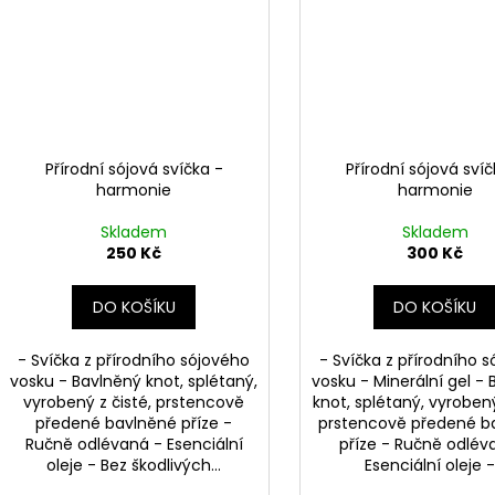
Přírodní sójová svíčka -
Přírodní sójová svíč
harmonie
harmonie
Skladem
Skladem
250 Kč
300 Kč
DO KOŠÍKU
DO KOŠÍKU
- Svíčka z přírodního sójového
- Svíčka z přírodního 
vosku - Bavlněný knot, splétaný,
vosku - Minerální gel -
vyrobený z čisté, prstencově
knot, splétaný, vyrobený
předené bavlněné příze -
prstencově předené b
Ručně odlévaná - Esenciální
příze - Ručně odlév
oleje - Bez škodlivých...
Esenciální oleje -.