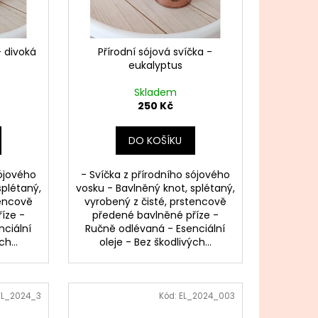
- divoká
Přírodní sójová svíčka -
eukalyptus
Skladem
250 Kč
DO KOŠÍKU
sójového
- Svíčka z přírodního sójového
splétaný,
vosku - Bavlněný knot, splétaný,
tencově
vyrobený z čisté, prstencově
íze -
předené bavlněné příze -
nciální
Ručně odlévaná - Esenciální
h...
oleje - Bez škodlivých...
EL_2024_3
Kód:
EL_2024_003