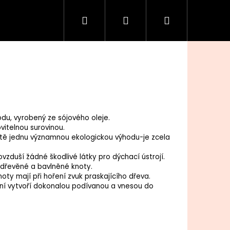
Hledat
Přihlášení
Nákupní
košík
odu, vyrobený ze sójového oleje.
vitelnou surovinou.
eště jednu významnou ekologickou výhodu-je zcela
vzduší žádné škodlivé látky pro dýchací ústrojí.
, dřevěné a bavlněné knoty.
oty mají při hoření zvuk praskajícího dřeva.
ení vytvoří dokonalou podívanou a vnesou do