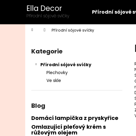
K
Přejít
Ella Decor
na
o
Přírodní sójové 
obsah
Zpět
Zpět
Přírodní sójové svíčky
š
do
do
í
Domů
Přírodní sójové svíčky
k
obchodu
obchodu
P
o
Kategorie
Přeskočit
s
kategorie
t
Přírodní sójové svíčky
r
Plechovky
a
Ve skle
n
n
í
Blog
p
a
Domácí lampička z pryskyřice
n
Omlazující pleťový krém s
růžovým olejem
e