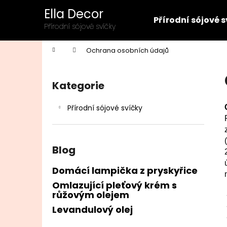
K
Přejít
Ella Decor
na
o
Přírodní sójové 
obsah
Zpět
Zpět
Přírodní sójové svíčky
š
do
do
í
Domů
Ochrana osobních údajů
k
obchodu
obchodu
P
o
Kategorie
Přeskočit
s
kategorie
t
Přírodní sójové svíčky
r
a
n
Blog
n
í
Domácí lampička z pryskyřice
p
Omlazující pleťový krém s
růžovým olejem
a
n
Levandulový olej
e