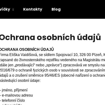
svíčky
Kontakty
Blog
Co potřebujete najít?
Ochrana osobních údajů
HLEDAT
OCHRANA OSOBNÍCH ÚDAJŮ
Firma Eliška Vaidišová, se sídlem Spojovací 10, 326 00 Plzeň,
zapsané do živnostenského rejstříku vedeného na Magistrátu m
Doporučujeme
(dále jen „prodávající“ nebo „správce“) zpracovává ve smyslu n
2016/679 o ochraně fyzických osob v souvislosti se zpracování
údajů a o zrušení směrnice 95/46/ES (obecné nařízení o ochraně
následující osobní údaje:
- jméno, příjmení
- e-mailovou adresu
- telefonní číslo