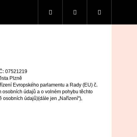
Hledat
Přihlášení
Nákupní
košík
 IČ: 07521219
ěsta Plzně
ařízení Evropského parlamentu a Rady (EU) č.
m osobních údajů a o volném pohybu těchto
 osobních údajů)(dále jen „Nařízení“),