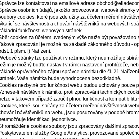
Správce lze kontaktovat na emailové adrese obchod@elladecor
Správce osobních údajů, jakožto provozovatel webové stránky w
soubory cookies, které jsou zde užity za účelem měření návštěvn
týkající se návštěvnosti a chování návštěvníků na webových str
základní funkčnosti webových stránek
Sběr cookies za účelem uvedeným výše může být považováno z
Takové zpracování je možné na základě zákonného důvodu - op
odst. 1 písm. f) Nařízení.
Webové stránky lze používat i v režimu, který neumožňuje sbírá
režim je možný buďto nastavit v rámci nastavení prohlížeče, ne
základě oprávněného zájmu správce námitku dle čl. 21 Nařízení,
stránek. Vaše námitka bude vyhodnocena bezodkladně.
Cookies nezbytné pro funkčnost webu budou uchovány pouze p
Vznese-li návštěvník námitku proti zpracování technických coo
nelze v takovém případě zaručit plnou funkčnost a kompatibilit
Cookies, které jsou sbírány za účelem měření návštěvnosti webu a
chování návštěvníků na webu, jsou posuzovány v podobě hroma
neumožňuje identifikaci jednotlivce.
Shromážděné cookies soubory jsou zpracovány dalšími zpracova
Poskytovatelem služby Google Analytics, provozované společnos