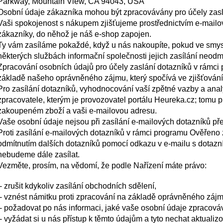
Parkway, Mountain View, CA 94043, USA
Osobní údaje zákazníka mohou být zpracovávány pro účely zasl
Vaši spokojenost s nákupem zjišťujeme prostřednictvím e-mail
zákazníky, do něhož je náš e-shop zapojen.
Ty vám zasíláme pokaždé, když u nás nakoupíte, pokud ve smysl
některých službách informační společnosti jejich zasílání neodm
Zpracování osobních údajů pro účely zaslání dotazníků v rámc
základě našeho oprávněného zájmu, který spočívá ve zjišťování
Pro zasílání dotazníků, vyhodnocování vaší zpětné vazby a ana
zpracovatele, kterým je provozovatel portálu Heureka.cz; tomu 
zakoupeném zboží a vaši e-mailovou adresu.
Vaše osobní údaje nejsou při zasílání e-mailových dotazníků předá
Proti zasílání e-mailových dotazníků v rámci programu Ověřeno 
odmítnutím dalších dotazníků pomocí odkazu v e-mailu s dotazn
nebudeme dále zasílat.
Vezměte, prosím, na vědomí, že podle Nařízení máte právo:
- zrušit kdykoliv zasílání obchodních sdělení,
- vznést námitku proti zpracování na základě oprávněného zájm
- požadovat po nás informaci, jaké vaše osobní údaje zpracov
- vyžádat si u nás přístup k těmto údajům a tyto nechat aktuali