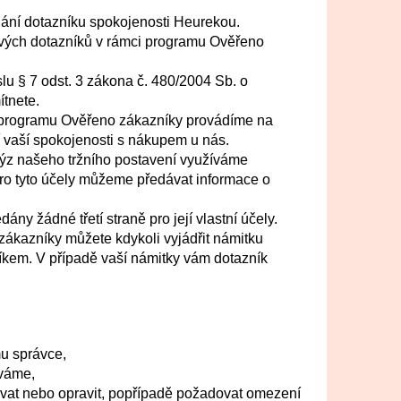
ání dotazníku spokojenosti Heurekou.
ových dotazníků v rámci programu Ověřeno
u § 7 odst. 3 zákona č. 480/2004 Sb. o
ítnete.
i programu Ověřeno zákazníky provádíme na
 vaší spokojenosti s nákupem u nás.
lýz našeho tržního postavení využíváme
pro tyto účely můžeme předávat informace o
ny žádné třetí straně pro její vlastní účely.
zákazníky můžete kdykoli vyjádřit námitku
íkem. V případě vaší námitky vám dotazník
u správce,
áváme,
zovat nebo opravit, popřípadě požadovat omezení