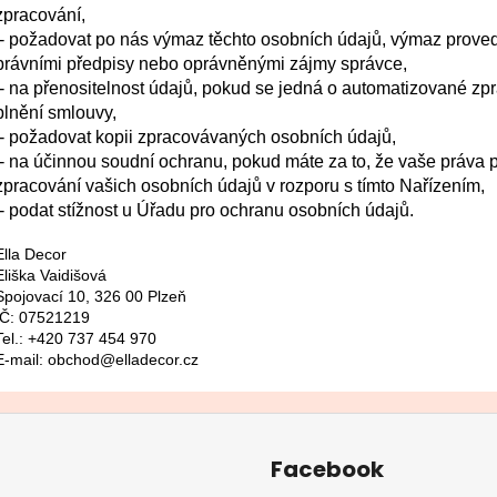
zpracování,
- požadovat po nás výmaz těchto osobních údajů, výmaz proved
právními předpisy nebo oprávněnými zájmy správce,
- na přenositelnost údajů, pokud se jedná o automatizované z
plnění smlouvy,
- požadovat kopii zpracovávaných osobních údajů,
- na účinnou soudní ochranu, pokud máte za to, že vaše práva 
zpracování vašich osobních údajů v rozporu s tímto Nařízením,
- podat stížnost u Úřadu pro ochranu osobních údajů.
Ella Decor
Eliška Vaidišová
Spojovací 10, 326 00 Plzeň
IČ: 07521219
Tel.: +420 737 454 970
E-mail:
obchod@elladecor.cz
Facebook