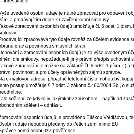
- adresu/sídlo
Výše uvedené osobní údaje je nutné zpracovat pro odbavení ob
vámi a prodávajícím dojde k uzavření kupní smlouvy.
Takové zpracování osobních údajů umožňuje čl. 6 odst. 1 písm. 
smlouvy.
Prodávající zpracovává tyto údaje rovněž za účelem evidence 
obranu práv a povinností smluvních stran.
Uchování a zpracování osobních údajů je za výše uvedeným účel
plnění dle smlouvy, nepožaduje-li jiný právní předpis uchování
Takové zpracování je možné na základě čl. 6 odst. 1 písm. c) a f
právní povinnosti a pro účely oprávněných zájmů správce.
Na e-mailovou adresu, případně telefonní číslo mohou být kupuj
tento postup umožňuje § 7 odst. 3 zákona č.480/2004 Sb., o služ
neodmítne.
Tato sdělení lze kdykoliv jakýmkoliv způsobem – například zas
obchodním sdělení – odhlásit.
Zpracování osobních údajů je prováděno Eliškou Vaidišovou, t
Osobní údaje nebudou předány do třetích zemí mimo EU.
Správce nemá osobu tzv. pověřence.