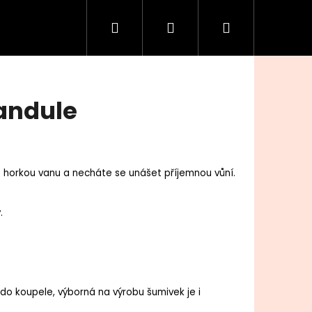
Hledat
Přihlášení
Nákupní
košík
andule
e horkou vanu a necháte se unášet příjemnou vůní.
.
do koupele, výborná na výrobu šumivek je i