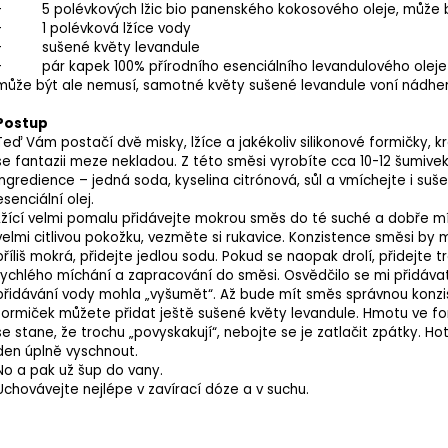
- 5 polévkových lžic bio panenského kokosového oleje, může být i 
- 1 polévková lžíce vody
- sušené květy levandule
- pár kapek 100% přírodního esenciálního levandulového oleje
může být ale nemusí, samotné květy sušené levandule voní nádhe
Postup
Teď Vám postačí dvě misky, lžíce a jakékoliv silikonové formičky, 
se fantazii meze nekladou. Z této směsi vyrobíte cca 10-12 šumive
ingredience – jedná soda, kyselina citrónová, sůl a vmíchejte i suš
esenciální olej.
Lžící velmi pomalu přidávejte mokrou směs do té suché a dobře m
velmi citlivou pokožku, vezměte si rukavice. Konzistence směsi b
příliš mokrá, přidejte jedlou sodu. Pokud se naopak drolí, přidejte 
rychlého míchání a zapracování do směsi. Osvědčilo se mi přidáv
přidávání vody mohla „vyšumět“. Až bude mít směs správnou konzist
formiček můžete přidat ještě sušené květy levandule. Hmotu ve fo
se stane, že trochu „povyskakují“, nebojte se je zatlačit zpátky. H
den úplně vyschnout.
No a pak už šup do vany.
Uchovávejte nejlépe v zavírací dóze a v suchu.