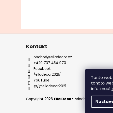
Z
á
Kontakt
p
a
obchod
@
elladecor.cz
t
+420 737 454 970
í
Facebook
/elladecor2021/
Tento web 
YouTube
tohoto webu
@/@elladecor2021
informací
Copyright 2026
Ella Decor
. Všechna práva vyhra
Nastave