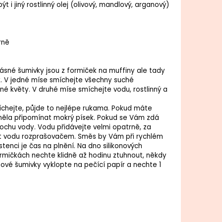
jiný rostlinný olej (olivový, mandlový, arganový)
rně
krásné šumivky jsou z formiček na muffiny ale tady
k. V jedné míse smíchejte všechny suché
ené květy. V druhé míse smíchejte vodu, rostlinný a
íchejte, půjde to nejlépe rukama. Pokud máte
y měla připomínat mokrý písek. Pokud se Vám zdá
trochu vody. Vodu přidávejte velmi opatrně, za
at vodu rozprašovačem. Směs by Vám při rychlém
enci je čas na plnění. Na dno silikonových
rmičkách nechte klidně až hodinu ztuhnout, někdy
otové šumivky vyklopte na pečící papír a nechte 1