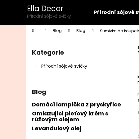
K
Přejít
Ella Decor
na
o
Přírodní sójové 
obsah
Zpět
Zpět
Přírodní sójové svíčky
š
do
do
í
Domů
Blog
Blog
Šumivka do koupele
k
obchodu
obchodu
P
o
Kategorie
Přeskočit
s
kategorie
t
Přírodní sójové svíčky
r
a
n
Blog
n
í
Domácí lampička z pryskyřice
p
Omlazující pleťový krém s
růžovým olejem
a
n
Levandulový olej
e