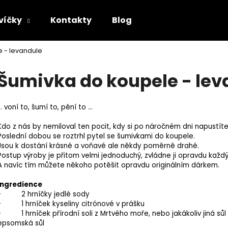
svíčky
Kontakty
Blog
 - levandule
Co potřebujete najít?
Šumivka do koupele - lev
HLEDAT
… voní to, šumí to, pění to …
Kdo z nás by nemiloval ten pocit, kdy si po náročném dni napustít
Poslední dobou se roztrhl pytel se šumivkami do koupele.
Doporučujeme
Jsou k dostání krásné a voňavé ale někdy poměrně drahé.
Postup výroby je přitom velmi jednoduchý, zvládne ji opravdu každý
A navíc tím můžete někoho potěšit opravdu originálním dárkem.
Ingredience
- 2 hrníčky jedlé sody
- 1 hrníček kyseliny citrónové v prášku
- 1 hrníček přírodní soli z Mrtvého moře, nebo jakákoliv jiná sůl 
epsomská sůl