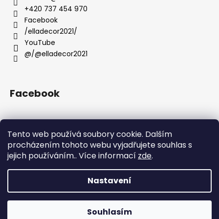
č
t
+420 737 454 970
u
í
Facebook
j
/elladecor2021/
e
YouTube
m
e
@/@elladecor2021
Facebook
Tento web používá soubory cookie. Dalším
Přijímáme online platby
procházením tohoto webu vyjadřujete souhlas s
jejich používáním.. Více informací
zde
.
Nastavení
Vytvořil Shoptet
Souhlasím
Copyright 2026
Ella Decor
. Všechna práva vyhrazena.