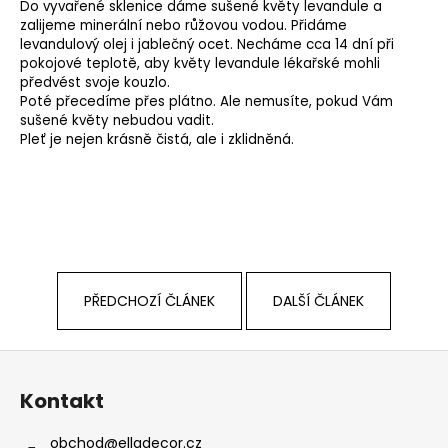
Do vyvařené sklenice dáme sušené květy levandule a
a
zalijeme minerální nebo růžovou vodou. Přidáme
levandulový olej i jablečný ocet. Necháme cca 14 dní při
j
pokojové teplotě, aby květy levandule lékařské mohli
í
předvést svoje kouzlo.
t
Poté přecedíme přes plátno. Ale nemusíte, pokud Vám
sušené květy nebudou vadit.
?
Pleť je nejen krásně čistá, ale i zklidněná.
HLEDAT
PŘEDCHOZÍ ČLÁNEK
DALŠÍ ČLÁNEK
D
o
Z
p
o
á
Kontakt
r
p
u
a
obchod
@
elladecor.cz