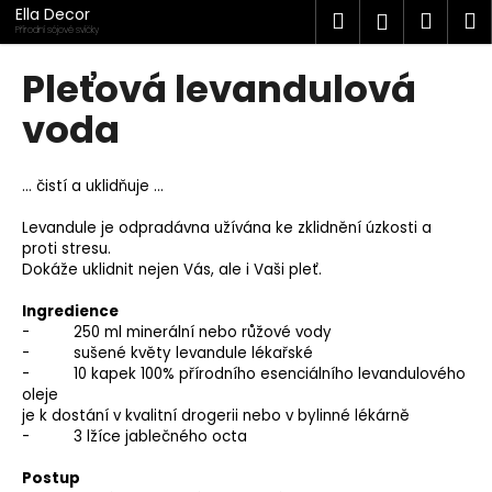
K
Přejít
Ella Decor
Hledat
Náku
M
Přihlášen
na
o
Přírodní sójové svíčky
obsah
Zpět
Zpět
košík
š
Pleťová levandulová
í
C
voda
k
o
p
… čistí a uklidňuje …
o
t
Levandule je odpradávna užívána ke zklidnění úzkosti a
proti stresu.
ř
Dokáže uklidnit nejen Vás, ale i Vaši pleť.
e
Ingredience
b
- 250 ml minerální nebo růžové vody
u
- sušené květy levandule lékařské
j
- 10 kapek 100% přírodního esenciálního levandulového
oleje
e
je k dostání v kvalitní drogerii nebo v bylinné lékárně
t
- 3 lžíce jablečného octa
e
Postup
n