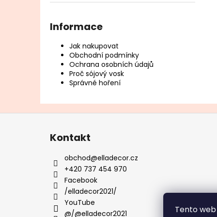
l
Informace
Jak nakupovat
Obchodní podmínky
Ochrana osobních údajů
Proč sójový vosk
Správné hoření
Z
á
Kontakt
p
a
obchod
@
elladecor.cz
t
+420 737 454 970
í
Facebook
/elladecor2021/
YouTube
Tento web 
@/@elladecor2021