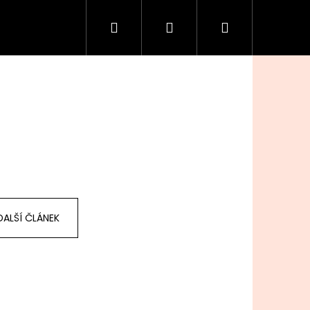
Hledat
Přihlášení
Nákupní
košík
DALŠÍ ČLÁNEK