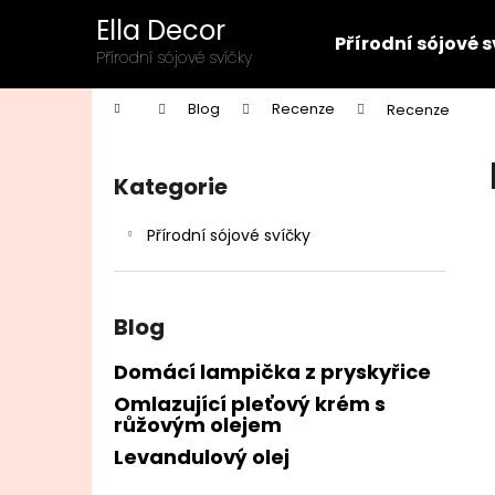
K
Přejít
Ella Decor
na
o
Přírodní sójové 
obsah
Zpět
Zpět
Přírodní sójové svíčky
š
do
do
í
Domů
Blog
Recenze
Recenze
k
obchodu
obchodu
P
o
Kategorie
Přeskočit
s
kategorie
t
Přírodní sójové svíčky
r
a
n
Blog
n
í
Domácí lampička z pryskyřice
p
Omlazující pleťový krém s
růžovým olejem
a
n
Levandulový olej
e